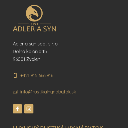
Adler a syn spol. s r. o.
Dolná kolónia 15
96001 Zvolen
+421 915 666 916
info@rustikalnynabytok.sk