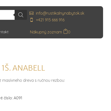
info@rustikalnynabytok.sk
+421 915 666 916
ntakt
0
 1Š. ANABELL
 z masívneho dreva s ručnou rezbou:
 číslo: A091