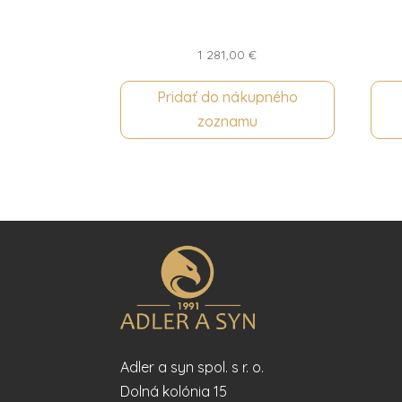
1 281,00
€
Pridať do nákupného
zoznamu
Adler a syn spol. s r. o.
Dolná kolónia 15