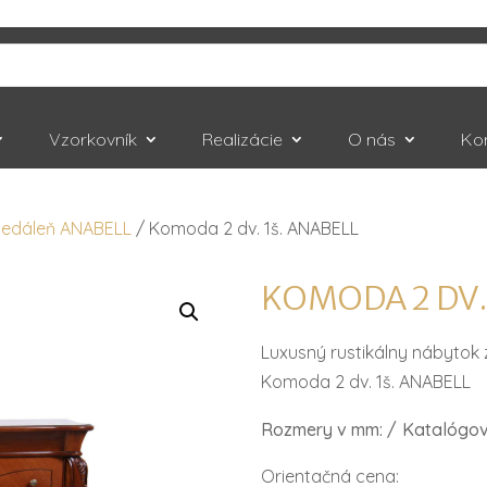
Vzorkovník
Realizácie
O nás
Ko
Jedáleň ANABELL
/ Komoda 2 dv. 1š. ANABELL
KOMODA 2 DV.
Luxusný rustikálny nábytok
Komoda 2 dv. 1š. ANABELL
Rozmery v mm: /
Katalógové
Orientačná cena: