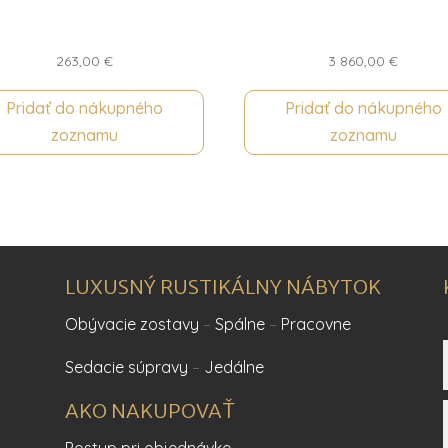
263,00
€
3 860,00
€
Pridať do nákupného
Pridať do nákupného
zoznamu
zoznamu
LUXUSNÝ RUSTIKÁLNY NÁBYTOK
Obývacie zostavy
–
Spálne
–
Pracovne
Sedacie súpravy
–
Jedálne
AKO NAKUPOVAŤ
Postup pri objednávke