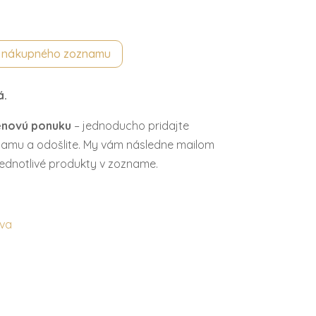
o nákupného zoznamu
á.
enovú ponuku
– jednoducho pridajte
amu a odošlite. My vám následne mailom
ednotlivé produkty v zozname.
eva