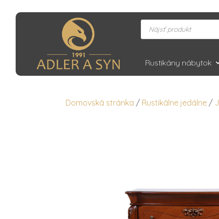
Products
search
Rustikány nábytok
Domovská stránka
/
Rustikálne jedálne
/