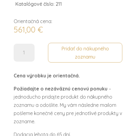
Katalógové číslo: 211
Orientačná cena:
561,00
€
množstvo
Pridať do nákupného
Stolička
zoznamu
s
podrúčkou
Cena výrobku je orientačná.
ROYAL
Požiadajte o nezáväznú cenovú ponuku
–
jednoducho pridajte produkt do nákupného
zoznamu a odošlite. My vám následne mailom
pošleme konečné ceny pre jednotlivé produkty v
zozname.
Dodacia lehota do 65 dní.