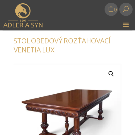
U
0
STOL OBEDOVÝ ROZŤAHOVACÍ
VENETIA LUX