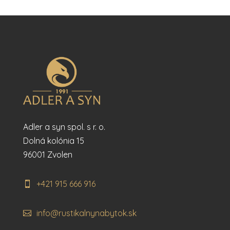
Adler a syn spol. s r. o.
Dolná kolónia 15
96001 Zvolen
+421 915 666 916
info@rustikalnynabytok.sk