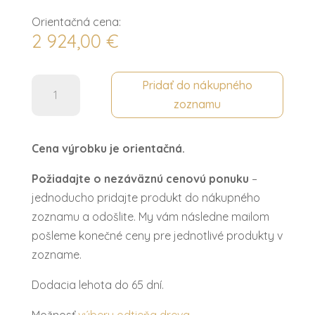
Orientačná cena:
2 924,00
€
množstvo
Pridať do nákupného
STOL
zoznamu
OBEDOVÝ
ROZŤAHOVACÍ
Cena výrobku je orientačná.
VENETIA
LUX
Požiadajte o nezáväznú cenovú ponuku
–
jednoducho pridajte produkt do nákupného
zoznamu a odošlite. My vám následne mailom
pošleme konečné ceny pre jednotlivé produkty v
zozname.
Dodacia lehota do 65 dní.
Možnosť
výberu odtieňa dreva