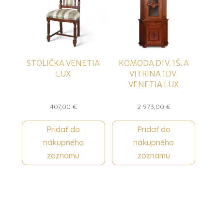
STOLIČKA VENETIA
KOMODA D1V. 1Š. A
LUX
VITRINA 1DV.
VENETIA LUX
407,00
€
2 973,00
€
Pridať do
Pridať do
nákupného
nákupného
zoznamu
zoznamu