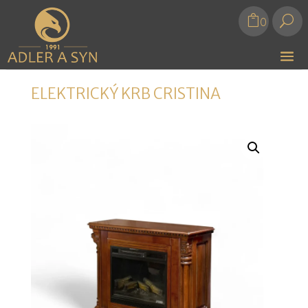
U
0
ELEKTRICKÝ KRB CRISTINA