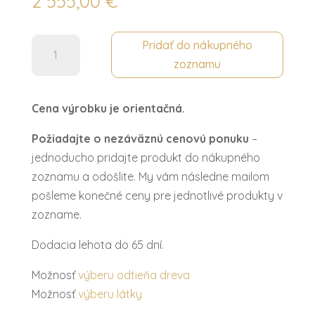
2 555,00
€
množstvo
Pridať do nákupného
Elektrický
zoznamu
krb
CRISTINA
Cena výrobku je orientačná.
Požiadajte o nezáväznú cenovú ponuku
–
jednoducho pridajte produkt do nákupného
zoznamu a odošlite. My vám následne mailom
pošleme konečné ceny pre jednotlivé produkty v
zozname.
Dodacia lehota do 65 dní.
Možnosť
výberu odtieňa dreva
Možnosť
výberu látky