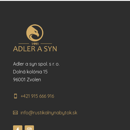
Adler a syn spol. s r. o.
Dolná kolónia 15
96001 Zvolen
+421 915 666 916
info@rustikalnynabytok.sk