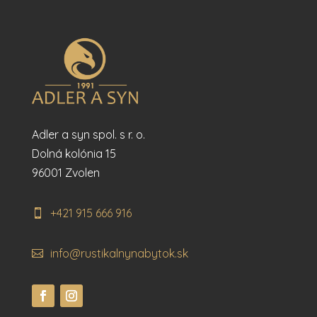
Adler a syn spol. s r. o.
Dolná kolónia 15
96001 Zvolen
+421 915 666 916
info@rustikalnynabytok.sk