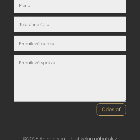
Odoslať
©2026 Adler a syn - Rustikálny nábytok z