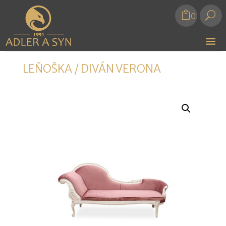
U
0
LEŇOŠKA / DIVÁN VERONA