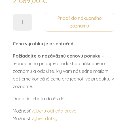
2 689,00
€
množstvo
Pridať do nákupného
Leňoška
zoznamu
/
Diván
Cena výrobku je orientačná.
VERONA
Požiadajte o nezáväznú cenovú ponuku
–
jednoducho pridajte produkt do nákupného
zoznamu a odošlite. My vám následne mailom
pošleme konečné ceny pre jednotlivé produkty v
zozname.
Dodacia lehota do 65 dní.
Možnosť
výberu odtieňa dreva
Možnosť
výberu látky