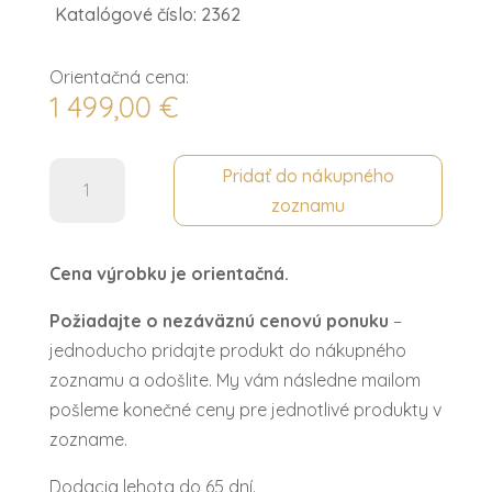
Katalógové číslo: 2362
Orientačná cena:
1 499,00
€
množstvo
Pridať do nákupného
Posteľ
zoznamu
1600
CARINA
Cena výrobku je orientačná.
Požiadajte o nezáväznú cenovú ponuku
–
jednoducho pridajte produkt do nákupného
zoznamu a odošlite. My vám následne mailom
pošleme konečné ceny pre jednotlivé produkty v
zozname.
Dodacia lehota do 65 dní.