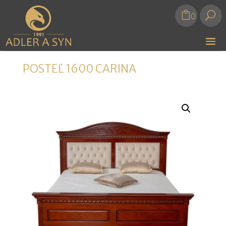
U
0
POSTEĽ 1600 CARINA