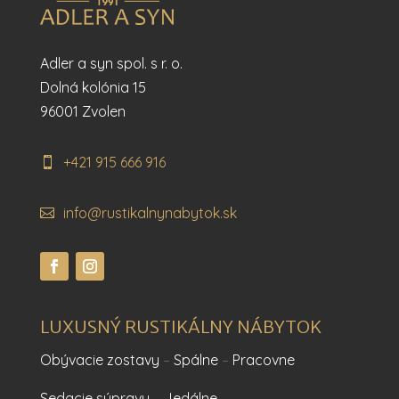
Adler a syn spol. s r. o.
Dolná kolónia 15
96001 Zvolen
+421 915 666 916
info@rustikalnynabytok.sk
LUXUSNÝ RUSTIKÁLNY NÁBYTOK
Obývacie zostavy
–
Spálne
–
Pracovne
Sedacie súpravy
–
Jedálne