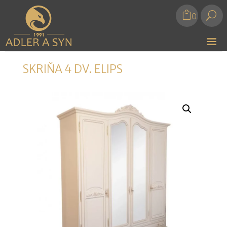
U
0
SKRIŇA 4 DV. ELIPS