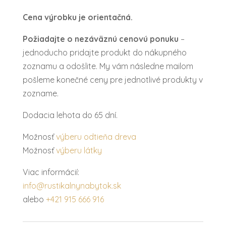
dv.
Cena výrobku je orientačná.
ELIPS
Požiadajte o nezáväznú cenovú ponuku
–
jednoducho pridajte produkt do nákupného
zoznamu a odošlite. My vám následne mailom
pošleme konečné ceny pre jednotlivé produkty v
zozname.
Dodacia lehota do 65 dní.
Možnosť
výberu odtieňa dreva
Možnosť
výberu látky
Viac informácií:
info@rustikalnynabytok.sk
alebo
+421 915 666 916