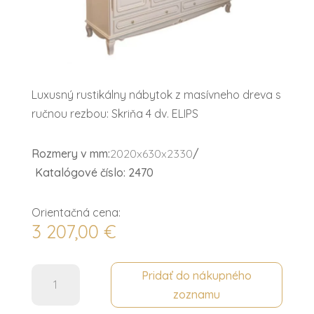
Luxusný rustikálny nábytok z masívneho dreva s
ručnou rezbou: Skriňa 4 dv. ELIPS
Rozmery v mm:
2020x630x2330
/
Katalógové číslo: 2470
Orientačná cena:
3 207,00
€
množstvo
Pridať do nákupného
Skriňa
zoznamu
4