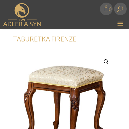
U
0
TABURETKA FIRENZE