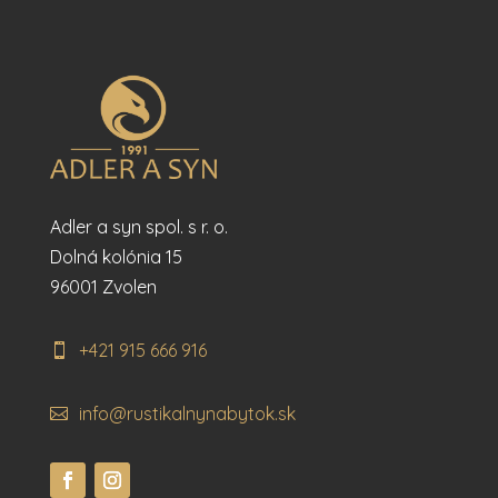
Adler a syn spol. s r. o.
Dolná kolónia 15
96001 Zvolen
+421 915 666 916
info@rustikalnynabytok.sk