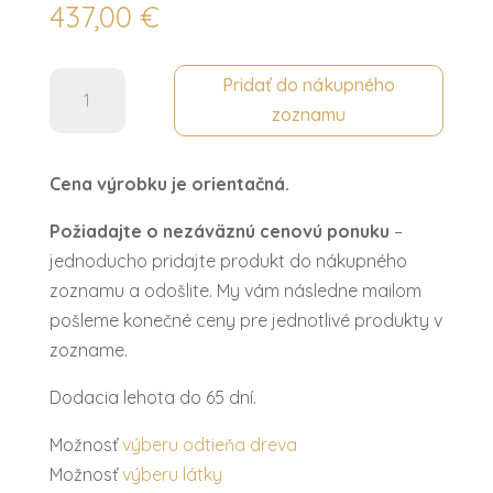
437,00
€
množstvo
Pridať do nákupného
Taburetka
zoznamu
FIRENZE
Cena výrobku je orientačná.
Požiadajte o nezáväznú cenovú ponuku
–
jednoducho pridajte produkt do nákupného
zoznamu a odošlite. My vám následne mailom
pošleme konečné ceny pre jednotlivé produkty v
zozname.
Dodacia lehota do 65 dní.
Možnosť
výberu odtieňa dreva
Možnosť
výberu látky