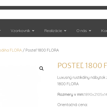
Vzorkovník
Realizácie
O nás
Ko
pálňa FLORA
/ Posteľ 1800 FLORA
POSTEĽ 1800 
Luxusný rustikálny nábytok 
1800 FLORA
Rozmery v mm:
1890x2105x1
Orientačná cena: