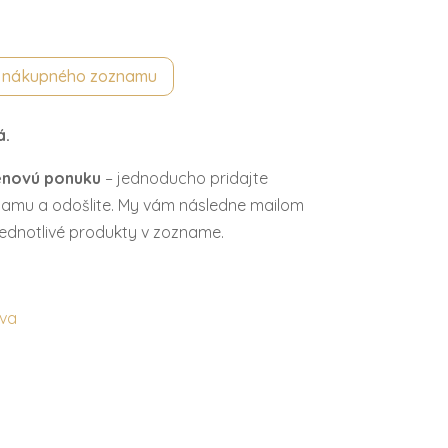
o nákupného zoznamu
á.
enovú ponuku
– jednoducho pridajte
amu a odošlite. My vám následne mailom
ednotlivé produkty v zozname.
eva