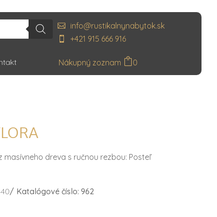
info@rustikalnynabytok.sk
+421 915 666 916
ntakt
0
FLORA
z masívneho dreva s ručnou rezbou: Posteľ
440
/
Katalógové číslo: 962