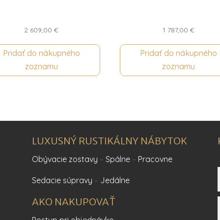
2 609,00
€
1 787,00
€
Pridať do nákupného
Pridať do nákupného
zoznamu
zoznamu
LUXUSNÝ RUSTIKÁLNY NÁBYTOK
Obývacie zostavy
–
Spálne
–
Pracovne
Sedacie súpravy
–
Jedálne
AKO NAKUPOVAŤ
Postup pri objednávke