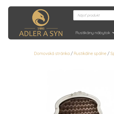
Products
search
Rustikány nábytok
Domovská stránka
/
Rustikálne spálne
/
S