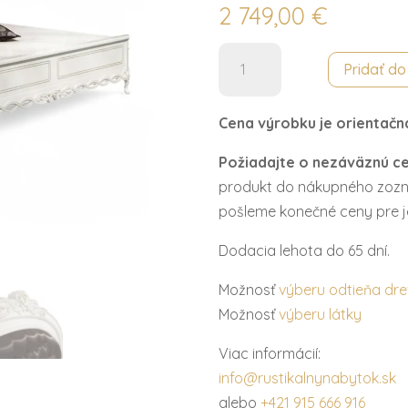
2 749,00
€
množstvo
Pridať d
Posteľ
1800
Cena výrobku je orientačn
FLORA
Požiadajte o nezáväznú c
produkt do nákupného zozn
pošleme konečné ceny pre j
Dodacia lehota do 65 dní.
Možnosť
výberu odtieňa dr
Možnosť
výberu látky
Viac informácií:
info@rustikalnynabytok.sk
alebo
+421 915 666 916