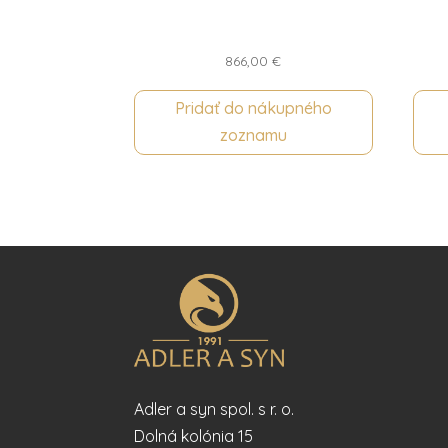
866,00
€
Pridať do nákupného
zoznamu
Adler a syn spol. s r. o.
Dolná kolónia 15