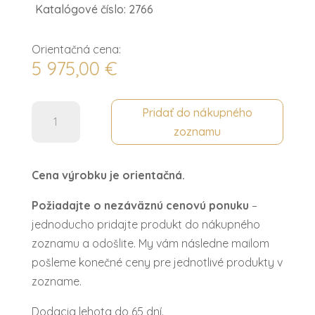
Katalógové číslo: 2766
Orientačná cena:
5 975,00
€
množstvo
Pridať do nákupného
Skriňa
zoznamu
4
dv.
Cena výrobku je orientačná.
JASMINA
Požiadajte o nezáväznú cenovú ponuku
–
jednoducho pridajte produkt do nákupného
zoznamu a odošlite. My vám následne mailom
pošleme konečné ceny pre jednotlivé produkty v
zozname.
Dodacia lehota do 65 dní.