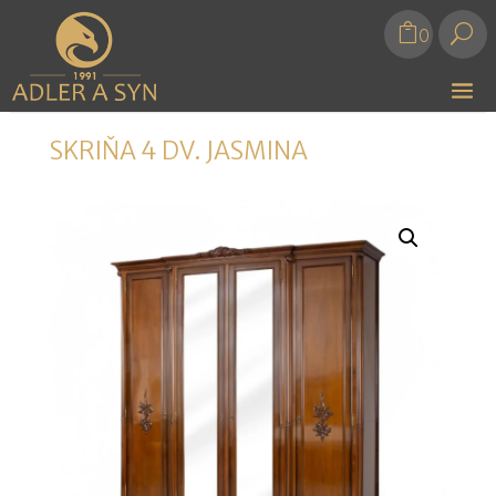
U
0
SKRIŇA 4 DV. JASMINA