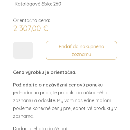
Katalógové číslo: 260
Orientačná cena:
2 307,00
€
množstvo
Pridať do nákupného
Posteľ
zoznamu
1600
ROYAL
Cena výrobku je orientačná.
Požiadajte o nezáväznú cenovú ponuku
–
jednoducho pridajte produkt do nákupného
zoznamu a odošlite. My vám následne mailom
pošleme konečné ceny pre jednotlivé produkty v
zozname.
Dodacia lehota do 65 dní.