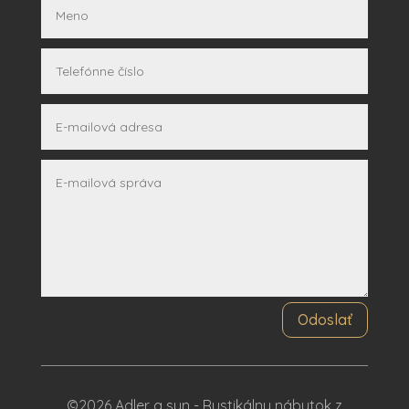
Odoslať
©2026 Adler a syn - Rustikálny nábytok z