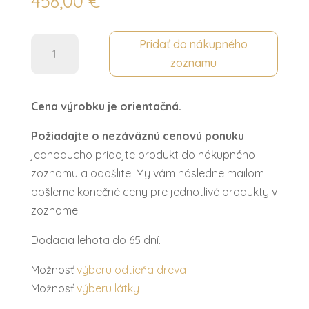
458,00
€
množstvo
Pridať do nákupného
Taburetka
zoznamu
dlhá
ROYAL
Cena výrobku je orientačná.
Požiadajte o nezáväznú cenovú ponuku
–
jednoducho pridajte produkt do nákupného
zoznamu a odošlite. My vám následne mailom
pošleme konečné ceny pre jednotlivé produkty v
zozname.
Dodacia lehota do 65 dní.
Možnosť
výberu odtieňa dreva
Možnosť
výberu látky