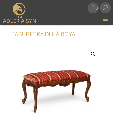
U
0
TABURETKA DLHÁ ROYAL