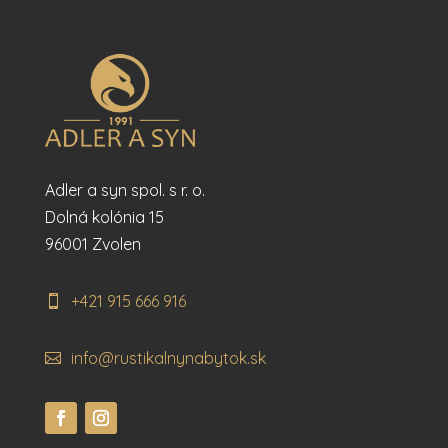
Adler a syn spol. s r. o.
Dolná kolónia 15
96001 Zvolen
+421 915 666 916
info@rustikalnynabytok.sk