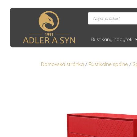
Products
search
Rustikány nábytok
Domovská stránka
/
Rustikálne spálne
/
S