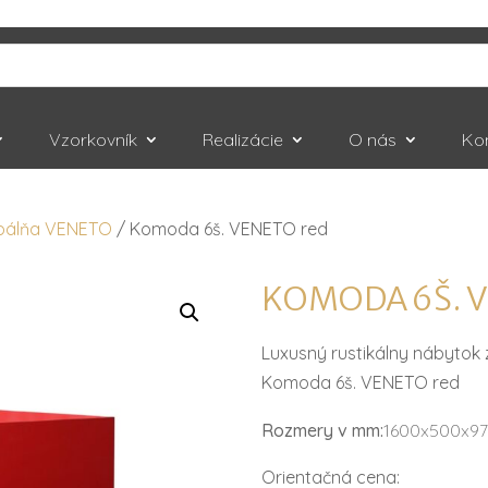
Vzorkovník
Realizácie
O nás
Ko
pálňa VENETO
/ Komoda 6š. VENETO red
KOMODA 6Š. 
Luxusný rustikálny nábytok
Komoda 6š. VENETO red
Rozmery v mm:
1600x500x9
Orientačná cena: