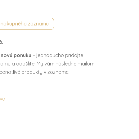
o nákupného zoznamu
á.
enovú ponuku
– jednoducho pridajte
amu a odošlite. My vám následne mailom
ednotlivé produkty v zozname.
eva