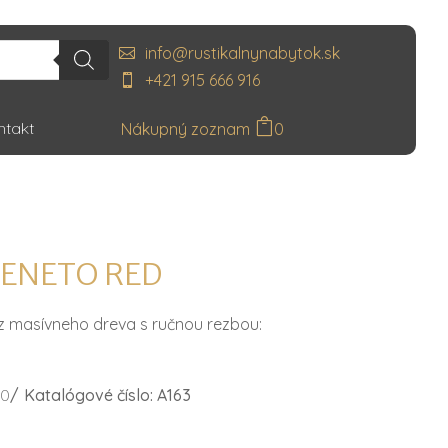
info@rustikalnynabytok.sk
+421 915 666 916
ntakt
0
VENETO RED
 z masívneho dreva s ručnou rezbou:
70
/
Katalógové číslo: A163