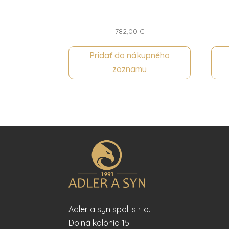
782,00
€
Pridať do nákupného
zoznamu
Adler a syn spol. s r. o.
Dolná kolónia 15