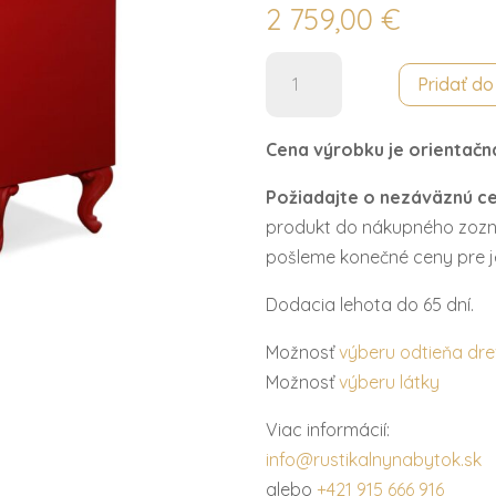
2 759,00
€
množstvo
Pridať d
Komoda
6š.
Cena výrobku je orientačn
VENETO
red
Požiadajte o nezáväznú c
produkt do nákupného zozn
pošleme konečné ceny pre j
Dodacia lehota do 65 dní.
Možnosť
výberu odtieňa dr
Možnosť
výberu látky
Viac informácií:
info@rustikalnynabytok.sk
alebo
+421 915 666 916