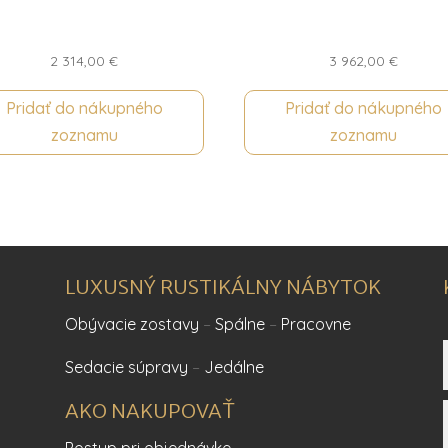
2 314,00
€
3 962,00
€
Pridať do nákupného
Pridať do nákupného
zoznamu
zoznamu
LUXUSNÝ RUSTIKÁLNY NÁBYTOK
Obývacie zostavy
–
Spálne
–
Pracovne
Sedacie súpravy
–
Jedálne
AKO NAKUPOVAŤ
Postup pri objednávke