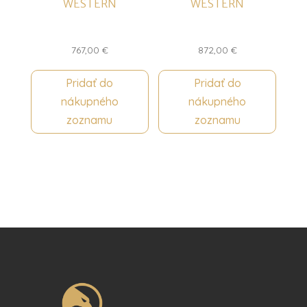
WESTERN
WESTERN
767,00
€
872,00
€
Pridať do
Pridať do
nákupného
nákupného
zoznamu
zoznamu