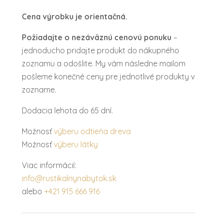
WESTERN
Cena výrobku je orientačná.
Požiadajte o nezáväznú cenovú ponuku
–
jednoducho pridajte produkt do nákupného
zoznamu a odošlite. My vám následne mailom
pošleme konečné ceny pre jednotlivé produkty v
zozname.
Dodacia lehota do 65 dní.
Možnosť
výberu odtieňa dreva
Možnosť
výberu látky
Viac informácií:
info@rustikalnynabytok.sk
alebo
+421 915 666 916