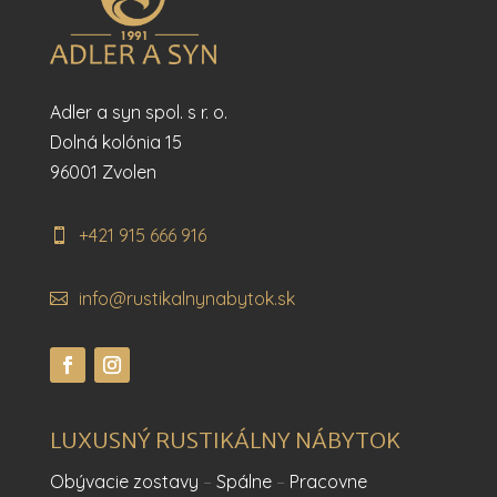
Adler a syn spol. s r. o.
Dolná kolónia 15
96001 Zvolen
+421 915 666 916
info@rustikalnynabytok.sk
LUXUSNÝ RUSTIKÁLNY NÁBYTOK
Obývacie zostavy
–
Spálne
–
Pracovne