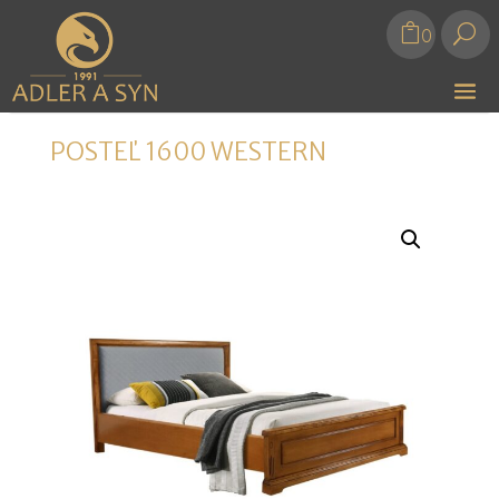
U
0
POSTEĽ 1600 WESTERN