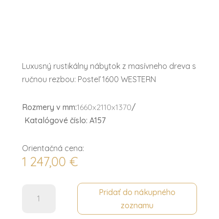
Luxusný rustikálny nábytok z masívneho dreva s
ručnou rezbou: Posteľ 1600 WESTERN
Rozmery v mm:
1660x2110x1370
/
Katalógové číslo: A157
Orientačná cena:
1 247,00
€
množstvo
Pridať do nákupného
Posteľ
zoznamu
1600