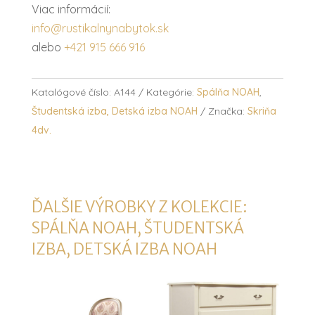
Viac informácií:
info@rustikalnynabytok.sk
alebo
+421 915 666 916
Katalógové číslo:
A144
Kategórie:
Spálňa NOAH
,
Študentská izba, Detská izba NOAH
Značka:
Skriňa
4dv.
ĎALŠIE VÝROBKY Z KOLEKCIE:
SPÁLŇA NOAH
,
ŠTUDENTSKÁ
IZBA, DETSKÁ IZBA NOAH