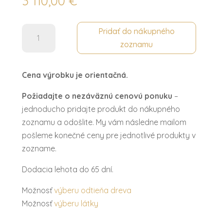
3 110,00
€
množstvo
Pridať do nákupného
Skriňa
zoznamu
4dv.
NOAH
Cena výrobku je orientačná.
Požiadajte o nezáväznú cenovú ponuku
–
jednoducho pridajte produkt do nákupného
zoznamu a odošlite. My vám následne mailom
pošleme konečné ceny pre jednotlivé produkty v
zozname.
Dodacia lehota do 65 dní.
Možnosť
výberu odtieňa dreva
Možnosť
výberu látky