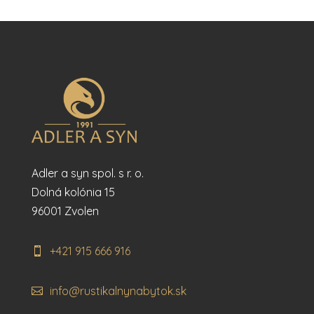
Adler a syn spol. s r. o.
Dolná kolónia 15
96001 Zvolen
+421 915 666 916
info@rustikalnynabytok.sk