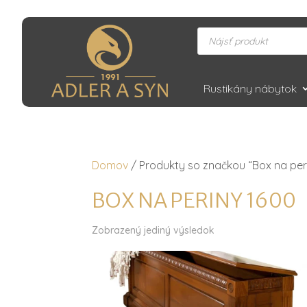
Products
search
Rustikány nábytok
Domov
/ Produkty so značkou “Box na per
BOX NA PERINY 1600
Zobrazený jediný výsledok