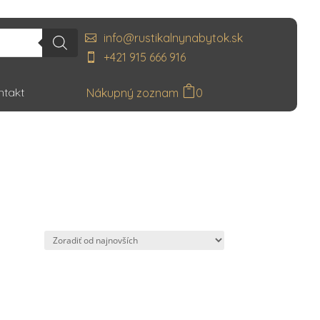
info@rustikalnynabytok.sk
+421 915 666 916
ntakt
0