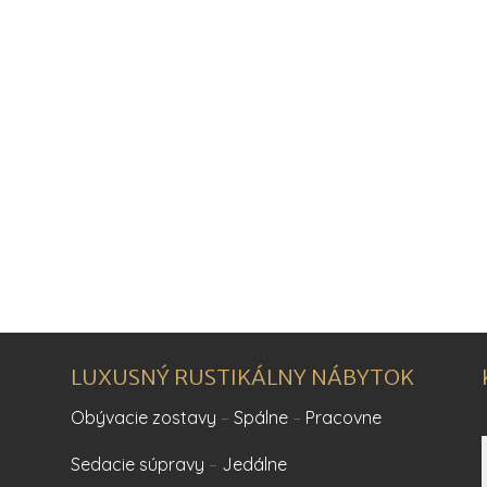
LUXUSNÝ RUSTIKÁLNY NÁBYTOK
Obývacie zostavy
–
Spálne
–
Pracovne
Sedacie súpravy
–
Jedálne