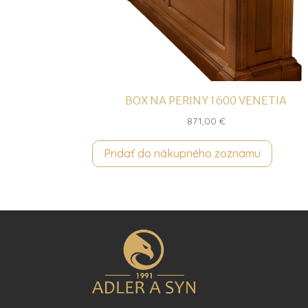
BOX NA PERINY 1600 VENETIA
871,00
€
Pridať do nákupného zoznamu