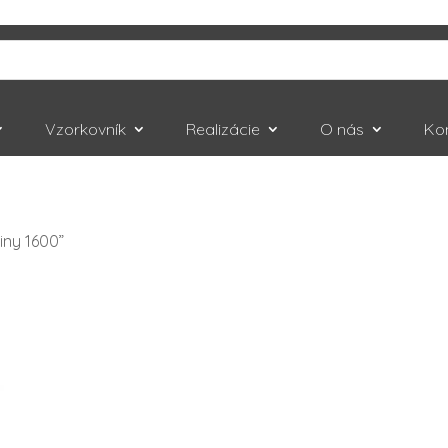
Vzorkovník
Realizácie
O nás
Ko
iny 1600”