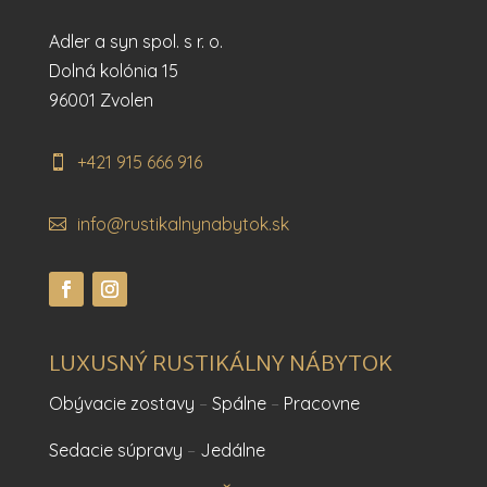
Adler a syn spol. s r. o.
Dolná kolónia 15
96001 Zvolen
+421 915 666 916
info@rustikalnynabytok.sk
LUXUSNÝ RUSTIKÁLNY NÁBYTOK
Obývacie zostavy
–
Spálne
–
Pracovne
Sedacie súpravy
–
Jedálne