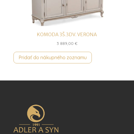
KOMODA 3Š.3DV. VERONA
3 889,00
€
Pridať do nákupného zoznamu