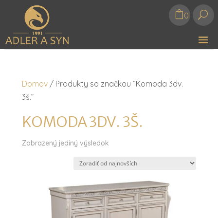
U
0
Domov
/ Produkty so značkou “Komoda 3dv.
3š.”
KOMODA 3DV. 3Š.
Zobrazený jediný výsledok