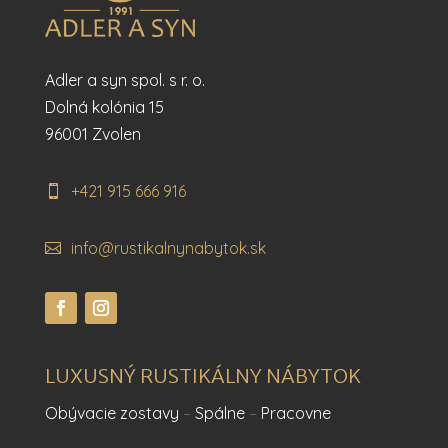
Adler a syn spol. s r. o.
Dolná kolónia 15
96001 Zvolen
+421 915 666 916
info@rustikalnynabytok.sk
LUXUSNÝ RUSTIKÁLNY NÁBYTOK
Obývacie zostavy
–
Spálne
–
Pracovne