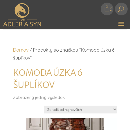
U
0
Domov
/ Produkty so značkou “Komoda úzka 6
šuplíkov”
KOMODA ÚZKA 6
ŠUPLÍKOV
Zobrazený jediný výsledok