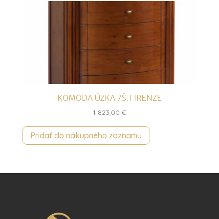
KOMODA ÚZKA 7Š. FIRENZE
1 823,00
€
Pridať do nákupného zoznamu