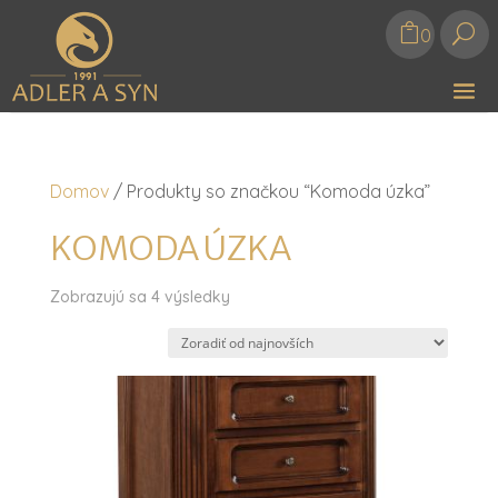
U
0
Domov
/ Produkty so značkou “Komoda úzka”
KOMODA ÚZKA
Zoradené
Zobrazujú sa 4 výsledky
podľa
najnovších