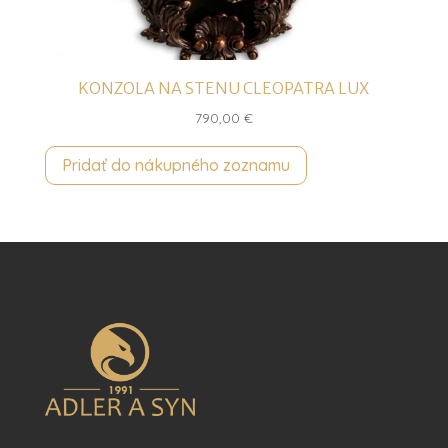
KONZOLA NA STENU CLEOPATRA LUX
790,00
€
Pridať do nákupného zoznamu