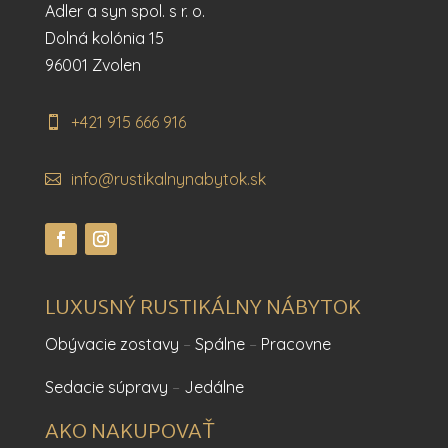
Adler a syn spol. s r. o.
Dolná kolónia 15
96001 Zvolen
+421 915 666 916
info@rustikalnynabytok.sk
LUXUSNÝ RUSTIKÁLNY NÁBYTOK
Obývacie zostavy
–
Spálne
–
Pracovne
Sedacie súpravy
–
Jedálne
AKO NAKUPOVAŤ