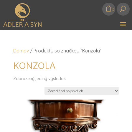
U
0
Domov
/ Produkty so značkou “Konzola”
KONZOLA
Zobrazený jediný výsledok