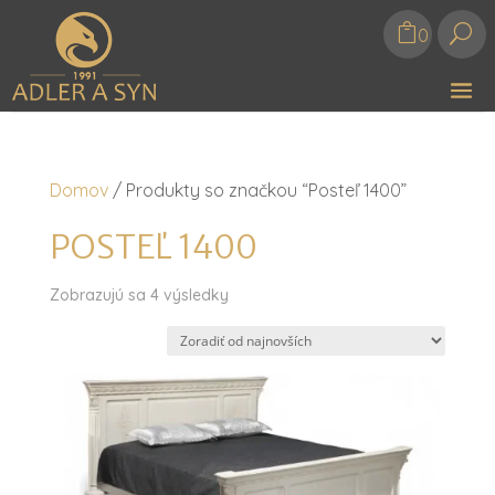
U
0
Domov
/ Produkty so značkou “Posteľ 1400”
POSTEĽ 1400
Zoradené
Zobrazujú sa 4 výsledky
podľa
najnovších