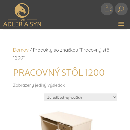
U
0
Domov
/ Produkty so značkou “Pracovný stôl
1200”
PRACOVNÝ STÔL 1200
Zobrazený jediný výsledok