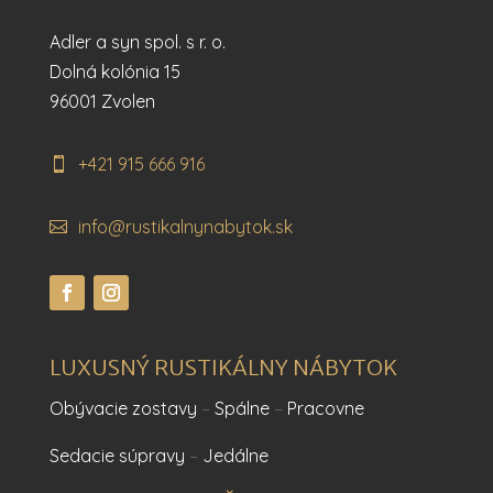
Adler a syn spol. s r. o.
Dolná kolónia 15
96001 Zvolen
+421 915 666 916
info@rustikalnynabytok.sk
LUXUSNÝ RUSTIKÁLNY NÁBYTOK
Obývacie zostavy
–
Spálne
–
Pracovne
Sedacie súpravy
–
Jedálne