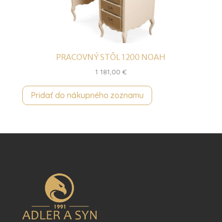
PRACOVNÝ STÔL 1200 NOAH
1 181,00
€
Pridať do nákupného zoznamu