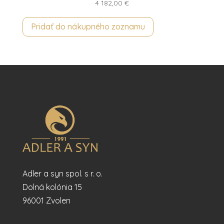
4 182,00
€
Pridať do nákupného zoznamu
Adler a syn spol. s r. o.
Dolná kolónia 15
96001 Zvolen