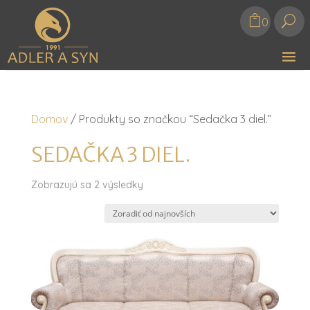
U
0
Domov
/ Produkty so značkou “Sedačka 3 diel.”
SEDAČKA 3 DIEL.
Zoradené
Zobrazujú sa 2 výsledky
podľa
najnovších