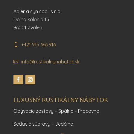
Adler a syn spol. s r. o.
Dolná kolónia 15
96001 Zvolen
+421 915 666 916
info@rustikalnynabytok.sk
LUXUSNÝ RUSTIKÁLNY NÁBYTOK
Obývacie zostavy
–
Spálne
–
Pracovne
Sedacie súpravy
–
Jedálne