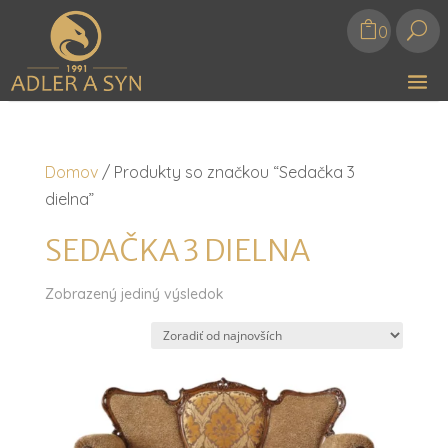
U
0
Domov
/ Produkty so značkou “Sedačka 3
dielna”
SEDAČKA 3 DIELNA
Zobrazený jediný výsledok