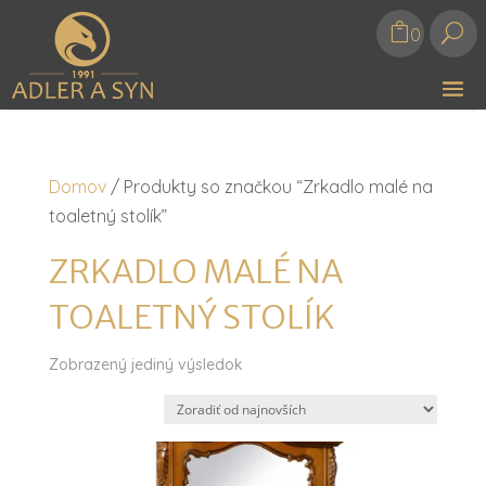
U
0
Domov
/ Produkty so značkou “Zrkadlo malé na
toaletný stolík”
ZRKADLO MALÉ NA
TOALETNÝ STOLÍK
Zobrazený jediný výsledok