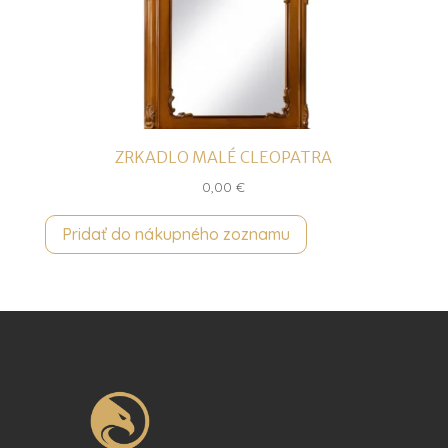
ZRKADLO MALÉ CLEOPATRA
0,00
€
Pridať do nákupného zoznamu