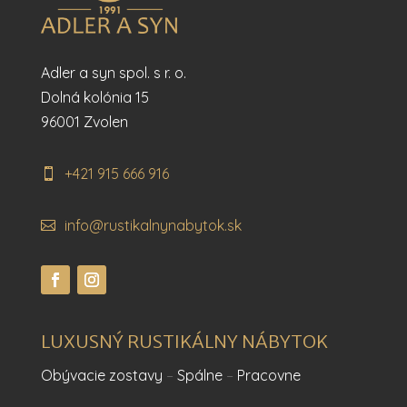
Adler a syn spol. s r. o.
Dolná kolónia 15
96001 Zvolen
+421 915 666 916
info@rustikalnynabytok.sk
LUXUSNÝ RUSTIKÁLNY NÁBYTOK
Obývacie zostavy
–
Spálne
–
Pracovne