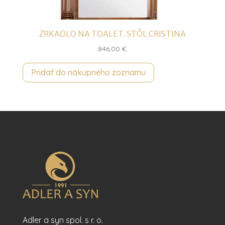
ZRKADLO NA TOALET. STÔL CRISTINA
846,00
€
Pridať do nákupného zoznamu
Adler a syn spol. s r. o.