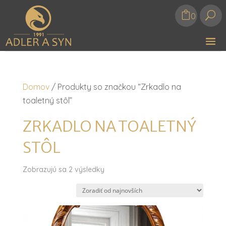
U
0
Domov
/ Produkty so značkou “Zrkadlo na
toaletný stôl”
ZRKADLO NA TOALETNÝ
STÔL
Zoradené
Zobrazujú sa 2 výsledky
podľa
najnovších