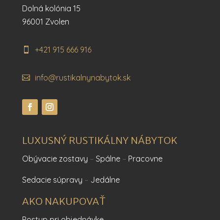
Dolná kolónia 15
96001 Zvolen
+421 915 666 916
info@rustikalnynabytok.sk
LUXUSNÝ RUSTIKÁLNY NÁBYTOK
Obývacie zostavy
–
Spálne
–
Pracovne
Sedacie súpravy
–
Jedálne
AKO NAKUPOVAŤ
Postup pri objednávke