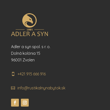
Adler a syn spol. s r. o.
Dolná kolónia 15
96001 Zvolen
+421 915 666 916
info@rustikalnynabytok.sk