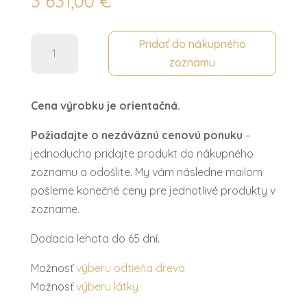
3 631,00
€
množstvo
Pridať do nákupného
Hodiny
zoznamu
ROYAL
Cena výrobku je orientačná.
Požiadajte o nezáväznú cenovú ponuku
–
jednoducho pridajte produkt do nákupného
zoznamu a odošlite. My vám následne mailom
pošleme konečné ceny pre jednotlivé produkty v
zozname.
Dodacia lehota do 65 dní.
Možnosť
výberu odtieňa dreva
Možnosť
výberu látky