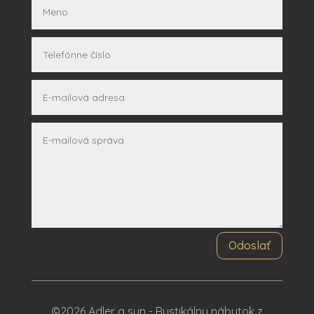
Odoslať
©2026 Adler a syn - Rustikálny nábytok z