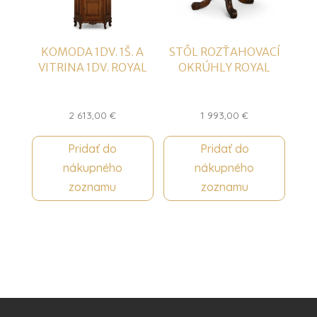
KOMODA 1DV. 1Š. A
STÔL ROZŤAHOVACÍ
VITRINA 1DV. ROYAL
OKRÚHLY ROYAL
2 613,00
€
1 993,00
€
Pridať do
Pridať do
nákupného
nákupného
zoznamu
zoznamu