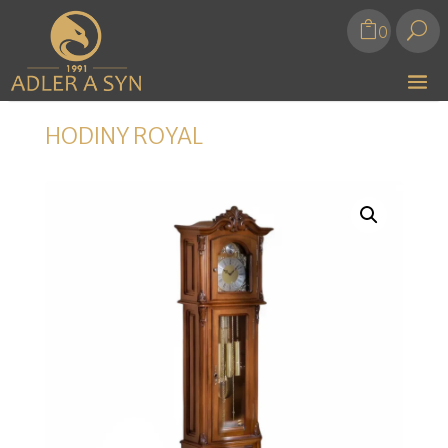
U
0
HODINY ROYAL