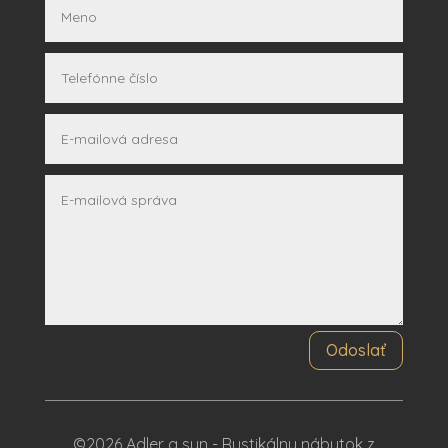
Odoslať
©2026 Adler a syn - Rustikálny nábytok z