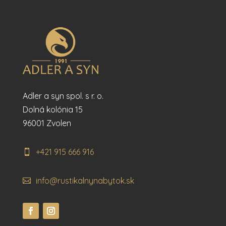
Adler a syn spol. s r. o.
Dolná kolónia 15
96001 Zvolen
+421 915 666 916
info@rustikalnynabytok.sk