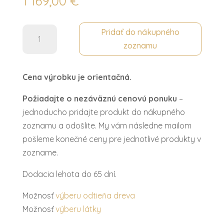
1 169,00
€
množstvo
Pridať do nákupného
Komoda
zoznamu
TV
MODENA
Cena výrobku je orientačná.
Požiadajte o nezáväznú cenovú ponuku
–
jednoducho pridajte produkt do nákupného
zoznamu a odošlite. My vám následne mailom
pošleme konečné ceny pre jednotlivé produkty v
zozname.
Dodacia lehota do 65 dní.
Možnosť
výberu odtieňa dreva
Možnosť
výberu látky