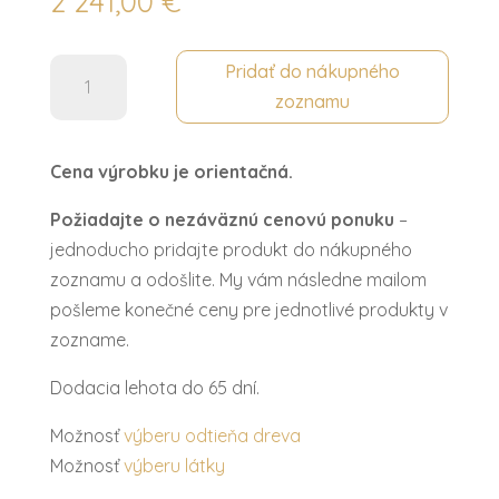
2 241,00
€
množstvo
Pridať do nákupného
Vitrína
zoznamu
2dv.
MODENA
Cena výrobku je orientačná.
Požiadajte o nezáväznú cenovú ponuku
–
jednoducho pridajte produkt do nákupného
zoznamu a odošlite. My vám následne mailom
pošleme konečné ceny pre jednotlivé produkty v
zozname.
Dodacia lehota do 65 dní.
Možnosť
výberu odtieňa dreva
Možnosť
výberu látky