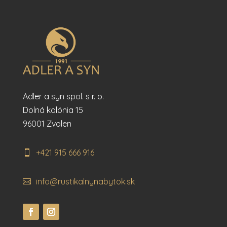
Adler a syn spol. s r. o.
Dolná kolónia 15
96001 Zvolen
+421 915 666 916
info@rustikalnynabytok.sk