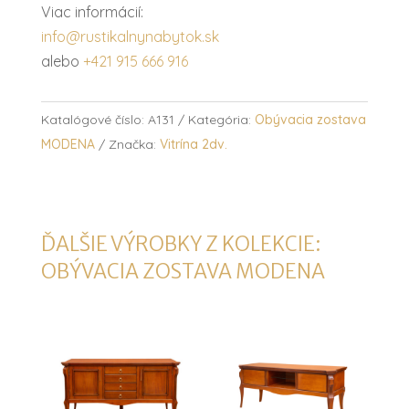
Viac informácií:
info@rustikalnynabytok.sk
alebo
+421 915 666 916
Katalógové číslo:
A131
Kategória:
Obývacia zostava
MODENA
Značka:
Vitrína 2dv.
ĎALŠIE VÝROBKY Z KOLEKCIE:
OBÝVACIA ZOSTAVA MODENA