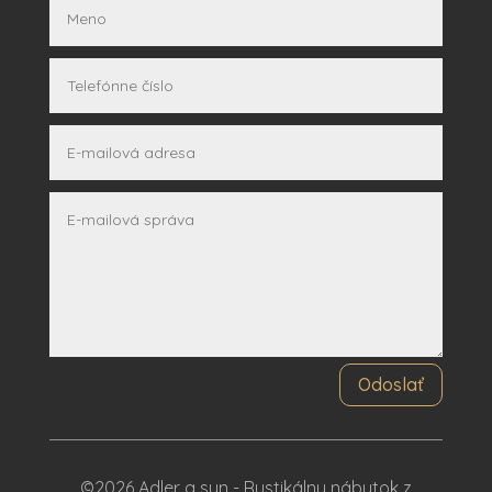
Odoslať
©2026 Adler a syn - Rustikálny nábytok z