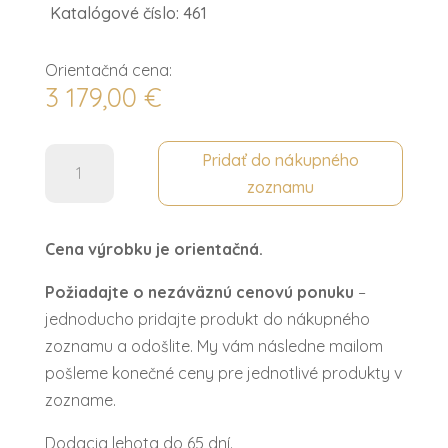
Katalógové číslo: 461
Orientačná cena:
3 179,00
€
množstvo
Pridať do nákupného
Posteľ
zoznamu
1800
CLEOPATRA
Cena výrobku je orientačná.
Požiadajte o nezáväznú cenovú ponuku
–
jednoducho pridajte produkt do nákupného
zoznamu a odošlite. My vám následne mailom
pošleme konečné ceny pre jednotlivé produkty v
zozname.
Dodacia lehota do 65 dní.