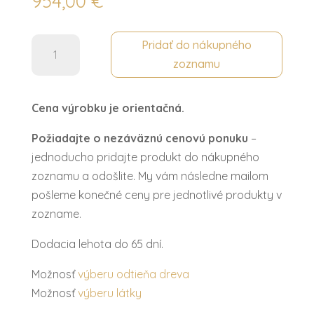
954,00
€
množstvo
Pridať do nákupného
Zrkadlo
zoznamu
veľké
CLEOPATRA
Cena výrobku je orientačná.
Požiadajte o nezáväznú cenovú ponuku
–
jednoducho pridajte produkt do nákupného
zoznamu a odošlite. My vám následne mailom
pošleme konečné ceny pre jednotlivé produkty v
zozname.
Dodacia lehota do 65 dní.
Možnosť
výberu odtieňa dreva
Možnosť
výberu látky