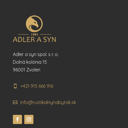
Adler a syn spol. s r. o.
Dolná kolónia 15
96001 Zvolen
+421 915 666 916
info@rustikalnynabytok.sk