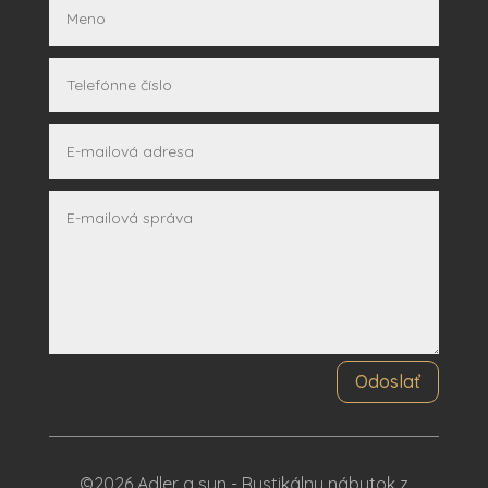
Odoslať
©2026 Adler a syn - Rustikálny nábytok z