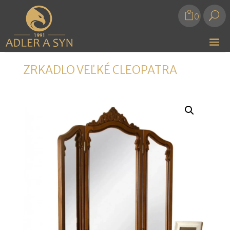
U
0
ZRKADLO VEĽKÉ CLEOPATRA