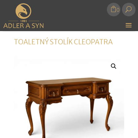
U
0
TOALETNÝ STOLÍK CLEOPATRA