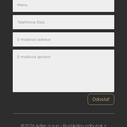
Odoslať
©2026 Adler a syn - Rustikálny nábytok z