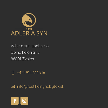
Adler a syn spol. s r. o.
Dolná kolónia 15
96001 Zvolen
+421 915 666 916
info@rustikalnynabytok.sk