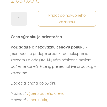
2 037,00
€
množstvo
Pridať do nákupného
Toaletný
zoznamu
stolík
CLEOPATRA
Cena výrobku je orientačná.
Požiadajte o nezáväznú cenovú ponuku
–
jednoducho pridajte produkt do nákupného
zoznamu a odošlite. My vám následne mailom
pošleme konečné ceny pre jednotlivé produkty v
zozname.
Dodacia lehota do 65 dní.
Možnosť
výberu odtieňa dreva
Možnosť
výberu látky